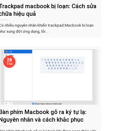
Trackpad macbook bị loạn: Cách sửa
chữa hiệu quả
Có nhiều nguyên nhân khiến trackpad Macbook bị loạn
như xung đột ứng dụng, lỗi ...
28
Th6
Bàn phím Macbook gõ ra ký tự lạ:
Nguyên nhân và cách khắc phục
Bàn phím Macbook gõ ra ký tự lạ khi đang soạn thảo văn