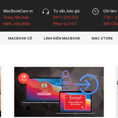
MacBookCare.vn
Tư vấn, báo giá
GIờ làm 
Trung tâm bảo
0911.235.333
7:30 - 2
hành, sửa chữa
Phục vụ 24/7
đến Chủ
MACBOOK CŨ
LINH KIỆN MACBOOK
MAC STORE
28
Th7