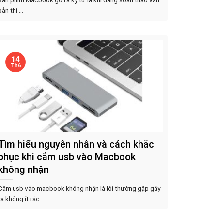
bản thì ...
14
Th6
Tìm hiểu nguyên nhân và cách khắc
phục khi cắm usb vào Macbook
không nhận
Cắm usb vào macbook không nhận là lỗi thường gặp gây
ra không ít rắc ...