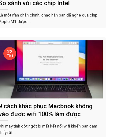
So sánh với các chip Intel
Là một Ifan chân chính, chắc hẳn bạn đã nghe qua chip
Apple M1 được ...
22
Th1
9 cách khắc phục Macbook không
vào được wifi 100% làm được
Khi máy tính đột ngột bị mất kết nối wifi khiến bạn cảm
thấy rất ...