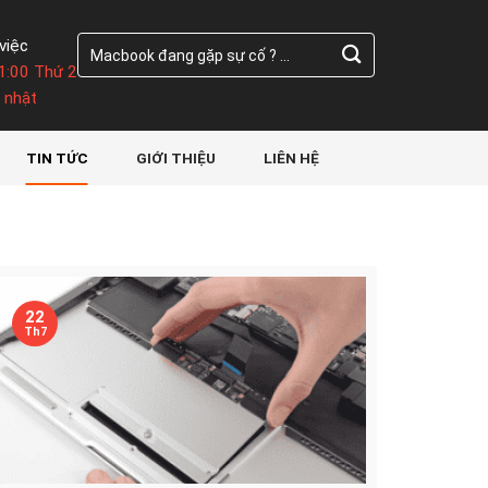
Tìm
việc
kiếm:
1:00 Thứ 2
 nhật
TIN TỨC
GIỚI THIỆU
LIÊN HỆ
22
Th7