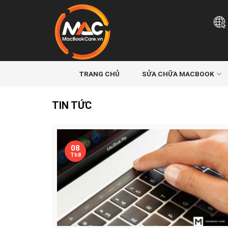
Skip
to
content
TRANG CHỦ
SỬA CHỮA MACBOOK
TIN TỨC
08
Th8