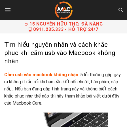
Skip
to
content
➲ 15 NGUYỄN HỮU THỌ, ĐÀ NẴNG
0911.235.333
- HỖ TRỢ 24/7
Tìm hiểu nguyên nhân và cách khắc
phục khi cắm usb vào Macbook không
nhận
Cắm usb vào macbook không nhận
là lỗi thường gặp gây
ra không ít rắc rối khi bạn cần kết nối chuột, bàn phím, cáp
nối,… Nếu bạn đang gặp tình trạng này và không biết cách
khắc phục như thế nào thì hãy tham khảo bài viết dưới đây
của Macbook Care.