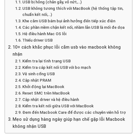
USB bị hỏng (chân gãy, vỏ nứt,…)
USB không tương thích với MacBook (hệ thống tập tin,
chuẩn kết nối,…)
Khe cắm USB bám bụi ảnh hưởng đến tiếp xúc điện
Các phần mềm chặn kết nối, nhầm lẫn USB là mối đe dọa
Hệ điều hành Mac OS lỗi
Thiếu driver USB
10+ cách khắc phục lỗi cắm usb vào macbook không
nhận
Kiểm tra lại tình trạng USB
Kiểm tra cáp kết nối USB với bo mạch
Vệ sinh cổng USB
Cập nhật PRAM
Khởi động lại MacBook
Reset SMC trên MacBook
Cập nhật driver và hệ điều hành
Kiểm tra kết nối giữa USB với MacBook
Đem đến Macbook Care để được các chuyên viên hỗ trợ
Mẹo sử dụng hàng ngày giúp hạn chế gặp lỗi Macbook
không nhận USB