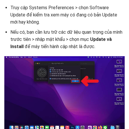
Truy cập Systems Preferences > chọn Software
Update để kiểm tra xem máy có đang có bản Update
mới hay không.
Nếu có, bạn cần lưu trữ các dữ liệu quan trọng của mình
trước tiên > nhập mật khẩu > chọn mục
Update và
Install
để máy tiến hành cập nhật là được.