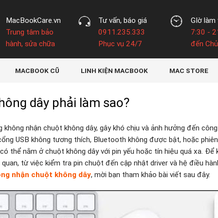
MacBookCare.vn
Tư vấn, báo giá
GIờ làm 
Trung tâm bảo
0911.235.333
7:30 - 2
hành, sửa chữa
Phục vụ 24/7
đến Chủ
MACBOOK CŨ
LINH KIỆN MACBOOK
MAC STORE
ông dây phải làm sao?
g không nhận chuột không dây, gây khó chịu và ảnh hưởng đến công 
 cổng USB không tương thích, Bluetooth không được bật, hoặc phiê
có thể nằm ở chuột không dây với pin yếu hoặc tín hiệu quá xa. Để 
n quan, từ việc kiểm tra pin chuột đến cập nhật driver và hệ điều hà
ng nhận chuột không dây
, mời bạn tham khảo bài viết sau đây.