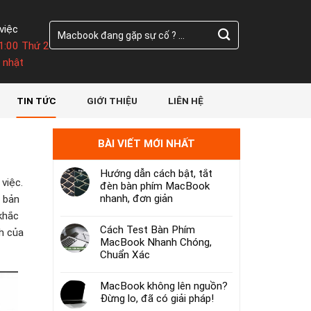
Tìm
việc
kiếm:
1:00 Thứ 2
 nhật
TIN TỨC
GIỚI THIỆU
LIÊN HỆ
BÀI VIẾT MỚI NHẤT
Hướng dẫn cách bật, tắt
việc.
đèn bàn phím MacBook
nhanh, đơn giản
n bản
khắc
Cách Test Bàn Phím
nh của
MacBook Nhanh Chóng,
Chuẩn Xác
MacBook không lên nguồn?
Đừng lo, đã có giải pháp!