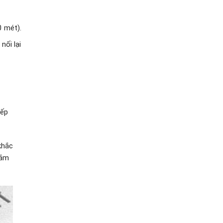
0 mét).
nối lại
iếp
khắc
cắm