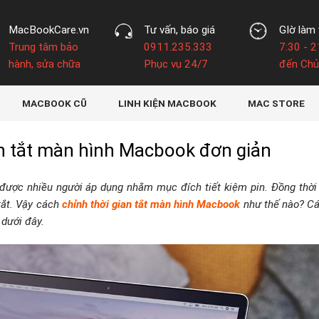
MacBookCare.vn
Tư vấn, báo giá
GIờ làm 
Trung tâm bảo
0911.235.333
7:30 - 2
hành, sửa chữa
Phục vụ 24/7
đến Chủ
MACBOOK CŨ
LINH KIỆN MACBOOK
MAC STORE
an tắt màn hình Macbook đơn giản
được nhiều người áp dụng nhằm mục đích tiết kiệm pin. Đồng thời
tắt. Vậy cách
chỉnh thời gian tắt màn hình Macbook
như thế nào? C
 dưới đây.