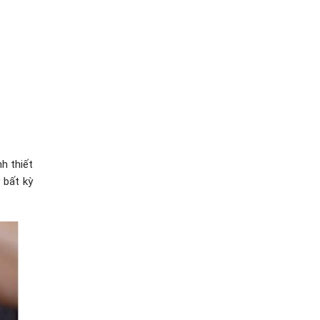
h thiết
 bất kỳ