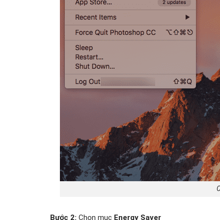
C
Bước 2:
Chọn mục
Energy Saver