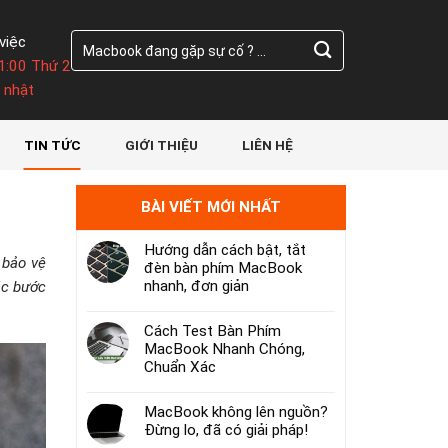
Tìm
việc
kiếm:
1:00 Thứ 2
 nhật
TIN TỨC
GIỚI THIỆU
LIÊN HỆ
BÀI VIẾT MỚI NHẤT
Hướng dẫn cách bật, tắt
 bảo vệ
đèn bàn phím MacBook
nhanh, đơn giản
ác bước
Cách Test Bàn Phím
MacBook Nhanh Chóng,
Chuẩn Xác
MacBook không lên nguồn?
Đừng lo, đã có giải pháp!