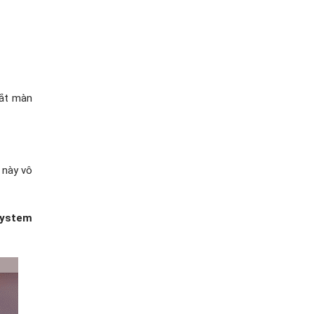
tắt màn
 này vô
ystem