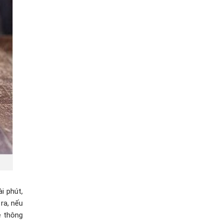
i phút,
ra, nếu
ệ thông