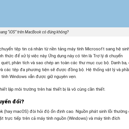
sang “iOS” trên MacBook có đúng không?
i chuyển tệp tin cá nhân từ nền tảng máy tính Microsoft sang hệ sinh
h thức để xử lý việc này. Ứng dụng này có tên là Trợ lý di chuyển
 quét, phân tích và sao chép an toàn các thư mục cục bộ. Danh bạ,
il và các tệp đa phương tiện sẽ được đồng bộ. Hệ thống vật lý và ph
y tính Windows vẫn được giữ nguyên vẹn.
iết lập môi trường trên hai thiết bị là vô cùng cần thiết.
huyển đổi?
k (hay macOS) đòi hỏi độ ổn định cao. Nguồn phát sinh lỗi thường
đặt trực tiếp trên cả máy tính nguồn (Windows) và máy tính đích