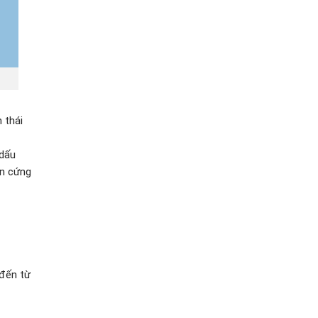
 thái
 dấu
ần cứng
 đến từ