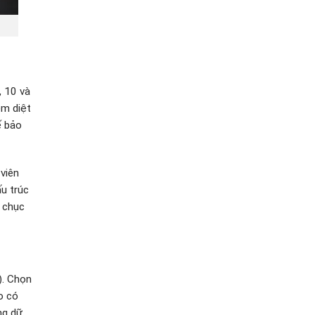
, 10 và
ềm diệt
ế bảo
viên
ấu trúc
i chục
). Chọn
o có
ng dữ