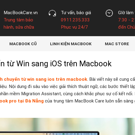
MacBookCare.vn
Tư vấn, báo giá
GIờ làm 
Trung tâm bảo
0911.235.333
7:30 - 2
hành, sửa chữa
Phục vụ 24/7
đến Chủ
MACBOOK CŨ
LINH KIỆN MACBOOK
MAC STORE
ển từ Win sang iOS trên Macbook
h chuyển từ win sang ios trên macbook
. Bài viết này sẽ cung c
iệu. Nội dung đi sâu vào việc giải thích thuật ngữ, các bước thiết lậ
 phần mềm Migration Assistant, cùng cách khắc phục sự cố kết nối.
ok pro tại Đà Nẵng
của trung tâm MacBook Care luôn sẵn sàng g