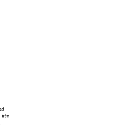
Pad
 trên
.