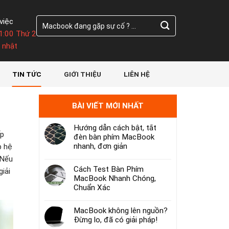
Tìm
việc
kiếm:
1:00 Thứ 2
 nhật
TIN TỨC
GIỚI THIỆU
LIÊN HỆ
BÀI VIẾT MỚI NHẤT
Hướng dẫn cách bật, tắt
ấp
đèn bàn phím MacBook
nhanh, đơn giản
p hệ
 Nếu
Cách Test Bàn Phím
iải
MacBook Nhanh Chóng,
Chuẩn Xác
MacBook không lên nguồn?
Đừng lo, đã có giải pháp!