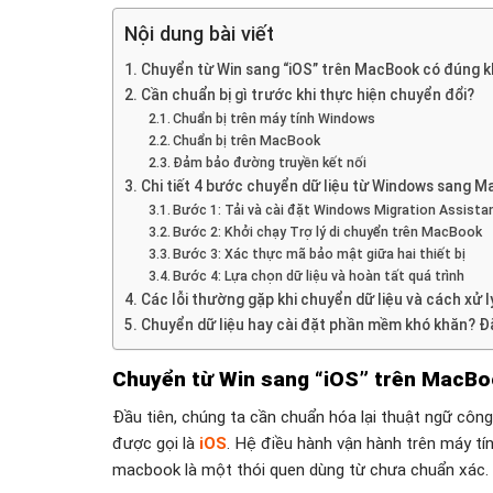
Nội dung bài viết
Chuyển từ Win sang “iOS” trên MacBook có đúng 
Cần chuẩn bị gì trước khi thực hiện chuyển đổi?
Chuẩn bị trên máy tính Windows
Chuẩn bị trên MacBook
Đảm bảo đường truyền kết nối
Chi tiết 4 bước chuyển dữ liệu từ Windows sang M
Bước 1: Tải và cài đặt Windows Migration Assista
Bước 2: Khởi chạy Trợ lý di chuyển trên MacBook
Bước 3: Xác thực mã bảo mật giữa hai thiết bị
Bước 4: Lựa chọn dữ liệu và hoàn tất quá trình
Các lỗi thường gặp khi chuyển dữ liệu và cách xử l
Chuyển dữ liệu hay cài đặt phần mềm khó khăn? 
Chuyển từ Win sang “iOS” trên MacB
Đầu tiên, chúng ta cần chuẩn hóa lại thuật ngữ công
được gọi là
iOS
. Hệ điều hành vận hành trên máy t
macbook là một thói quen dùng từ chưa chuẩn xác.