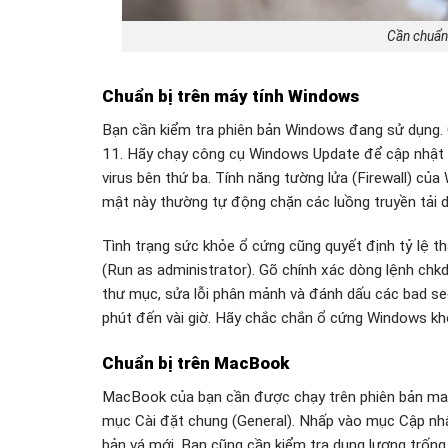
Cần chuẩn 
Chuẩn bị trên máy tính Windows
Bạn cần kiểm tra phiên bản Windows đang sử dụng. C
11. Hãy chạy công cụ Windows Update để cập nhật b
virus bên thứ ba. Tính năng tường lửa (Firewall) c
mật này thường tự động chặn các luồng truyền tải d
Tình trạng sức khỏe ổ cứng cũng quyết định tỷ lệ
(Run as administrator). Gõ chính xác dòng lệnh chkd
thư mục, sửa lỗi phân mảnh và đánh dấu các bad sect
phút đến vài giờ. Hãy chắc chắn ổ cứng Windows khôn
Chuẩn bị trên MacBook
MacBook của bạn cần được chạy trên phiên bản mac
mục Cài đặt chung (General). Nhấp vào mục Cập nh
bản vá mới. Bạn cũng cần kiểm tra dung lượng trốn