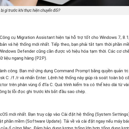
bị gì trước khi thực hiện chuyển đổi?
ông cụ Migration Assistant hiện tại hỗ trợ tốt cho Windows 7, 8.1
ản vá hệ thống mới nhất. Tiếp theo, bạn phải tắt tạm thời phần m
ủa Windows Defender cũng cần được vô hiệu hóa tạm thời. Các cơ ch
ữ liệu ngang hàng (P2P).
 thành công. Bạn mở ứng dụng Command Prompt bằng quyền quản trị 
sk C: /f /r và nhấn Enter. Lệnh hệ thống này giúp rà soát toàn bộ c
or trên phân vùng ổ đĩa C. Quá trình kiểm tra có thể kéo dài từ và
g bị lỗi đọc ghi trước khi bắt đầu sao chép.
OS mới nhất. Bạn truy cập vào Cài đặt hệ thống (System Settings
ật phần mềm (Software Update). Tải về và cài đặt ngay nếu máy bá
g của ổ cứng Mac. Đảm bảo dung lượng trống lớn hơn tổng dung lượ