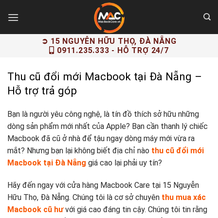
Skip
to
content
➲ 15 NGUYỄN HỮU THỌ, ĐÀ NẴNG
0911.235.333
- HỖ TRỢ 24/7
Thu cũ đổi mới Macbook tại Đà Nẵng –
Hỗ trợ trả góp
Bạn là người yêu công nghệ, là tín đồ thích sở hữu những
dòng sản phẩm mới nhất của Apple? Bạn cần thanh lý chiếc
Macbook đã cũ ở nhà để tậu ngay dòng máy mới vừa ra
mắt? Nhưng bạn lại không biết địa chỉ nào
thu cũ đổi mới
Macbook tại Đà Nẵng
giá cao lại phải uy tín?
Hãy đến ngay với cửa hàng Macbook Care tại 15 Nguyễn
Hữu Thọ, Đà Nẵng. Chúng tôi là cơ sở chuyên
thu mua xác
Macbook cũ hư
với giá cao đáng tin cậy. Chúng tôi tin rằng