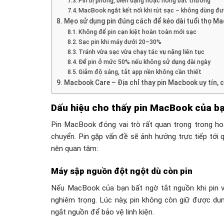
Pin bị phồng, biến dạng hoặc nóng bất thường
MacBook ngắt kết nối khi rút sạc – không dùng đư
Mẹo sử dụng pin đúng cách để kéo dài tuổi thọ M
Không để pin cạn kiệt hoàn toàn mới sạc
Sạc pin khi máy dưới 20–30%
Tránh vừa sạc vừa chạy tác vụ nặng liên tục
Để pin ở mức 50% nếu không sử dụng dài ngày
Giảm độ sáng, tắt app nền không cần thiết
Macbook Care – Địa chỉ thay pin Macbook uy tín, 
Dấu hiệu cho thấy pin MacBook của b
Pin MacBook đóng vai trò rất quan trọng trong hoạ
chuyển. Pin gặp vấn đề sẽ ảnh hưởng trực tiếp tới q
nên quan tâm:
Máy sập nguồn đột ngột dù còn pin
Nếu MacBook của bạn bất ngờ tắt nguồn khi pin v
nghiêm trọng. Lúc này, pin không còn giữ được du
ngắt nguồn để bảo vệ linh kiện.