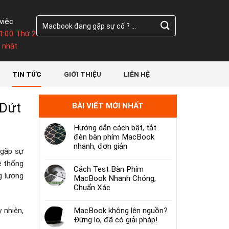
Tìm
việc
kiếm:
1:00 Thứ 2
 nhật
TIN TỨC
GIỚI THIỆU
LIÊN HỆ
 Dứt
BÀI VIẾT MỚI NHẤT
Hướng dẫn cách bật, tắt
đèn bàn phím MacBook
nhanh, đơn giản
 gặp sự
ệ thống
Cách Test Bàn Phím
g lượng
MacBook Nhanh Chóng,
Chuẩn Xác
 nhiên,
MacBook không lên nguồn?
Đừng lo, đã có giải pháp!