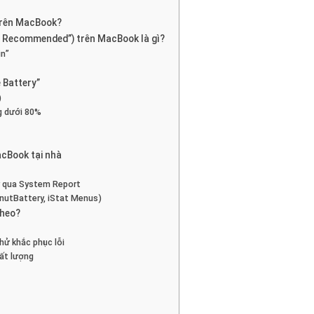
 trên MacBook?
ce Recommended”) trên MacBook là gì?
in”
 Battery”
)
g dưới 80%
acBook tại nhà
y qua System Report
nutBattery, iStat Menus)
theo?
ử khắc phục lỗi
hất lượng