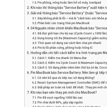
Pin phồng, nóng hoặc làm hở vỏ máy, trackpad
Khi nào thì thông báo “Service Battery” xuất hiện
Giải mã thông báo “Service Battery” (hoặc “Servi
Đây không phải là lỗi – mà là “cảnh báo sức khỏe p
Phân biệt các trạng thái pin MacBook:
04 Nguyên nhân chính khiến MacBook báo “Service
Đã đạt giới hạn chu kỳ sạc (Cycle Count ≥ 1000 lần
Dung lượng tối đa (Maximum Capacity) giảm xuốn
Thói quen sử dụng sai cách làm chai pin nhanh
Pin bị lỗi phần cứng, phồng hoặc hỏng IC
Hướng dẫn chi tiết cách kiểm tra tình trạng pin M
Cách 1: Kiểm tra nhanh từ Menu Bar
Cách 2: Kiểm tra Cycle Count & Maximum Capacit
Cách 3: Sử dụng phần mềm bên thứ ba (ví dụ: Coco
Pin MacBook báo Service Battery: Nên làm gì tiếp 
Có nên bỏ qua và tiếp tục sử dụng không?
Reset System Management Controller (SMC) để th
Giải pháp an toàn và triệt để nhất: Thay pin mới c
Khi nào bạn nên thay pin mới cho MacBook?
Pin đã vượt ngưỡng 1000 lần sạc
Pin chai dưới 80%, gây sập nguồn