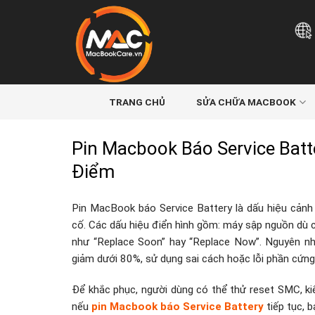
Skip
to
content
TRANG CHỦ
SỬA CHỮA MACBOOK
Pin Macbook Báo Service Batte
Điểm
Pin MacBook báo Service Battery là dấu hiệu cảnh
cố. Các dấu hiệu điển hình gồm: máy sập nguồn dù c
như “Replace Soon” hay “Replace Now”. Nguyên nh
giảm dưới 80%, sử dụng sai cách hoặc lỗi phần cứng
Để khắc phục, người dùng có thể thử reset SMC, k
nếu
pin Macbook báo Service Battery
tiếp tục, b