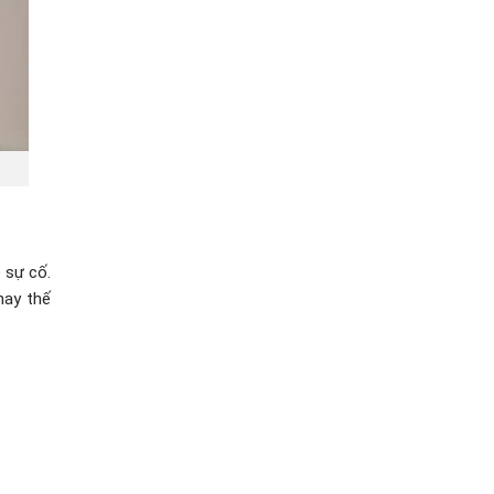
 sự cố.
hay thế