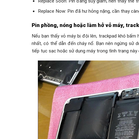
Replace Soon: Pin đang suy giảm, nên thay thế tr
Replace Now: Pin đã hư hỏng nặng, cần thay càn
Pin phồng, nóng hoặc làm hở vỏ máy, trac
Nếu bạn thấy vỏ máy bị đội lên, trackpad khó bấm 
nhất, có thể dẫn đến cháy nổ. Bạn nên ngừng sử d
tiếp tục sạc hoặc sử dụng máy trong tình trạng này đ