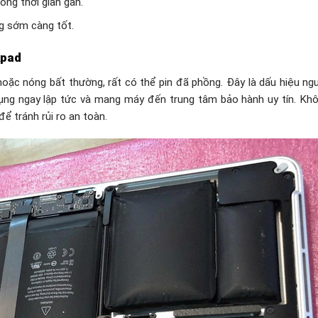
ong thời gian gần.
g sớm càng tốt.
kpad
hoặc nóng bất thường, rất có thể pin đã phồng. Đây là dấu hiệu ng
ụng ngay lập tức và mang máy đến trung tâm bảo hành uy tín. Kh
ể tránh rủi ro an toàn.