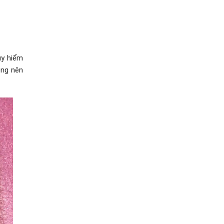
uy hiểm
ông nên