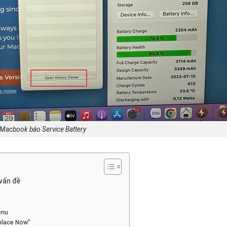
 Macbook báo Service Battery
vấn đề
enu
place Now”