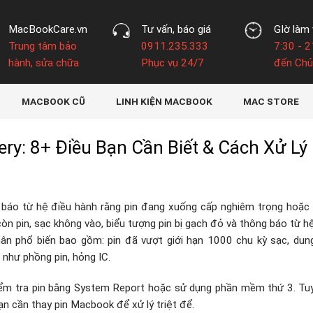
MacBookCare.vn
Tư vấn, báo giá
GIờ làm 
Trung tâm bảo
0911.235.333
7:30 - 2
hành, sửa chữa
Phục vụ 24/7
đến Chủ
MACBOOK CŨ
LINH KIỆN MACBOOK
MAC STORE
ry: 8+ Điều Bạn Cần Biết & Cách Xử Lý
 báo từ hệ điều hành rằng pin đang xuống cấp nghiêm trọng hoặc
òn pin, sạc không vào, biểu tượng pin bị gạch đỏ và thông báo từ h
ân phổ biến bao gồm: pin đã vượt giới hạn 1000 chu kỳ sạc, dun
 như phồng pin, hỏng IC.
iểm tra pin bằng System Report hoặc sử dụng phần mềm thứ 3. Tuy
ạn cần thay pin Macbook để xử lý triệt để.