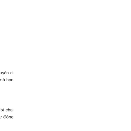
uyên di
 mà bạn
bị chai
tự động