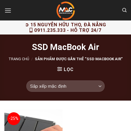
Skip
to
content
➲ 15 NGUYỄN HỮU THỌ, ĐÀ NẴNG
0911.235.333
- HỖ TRỢ 24/7
SSD MacBook Air
TRANG CHỦ
/
SẢN PHẨM ĐƯỢC GẮN THẺ “SSD MACBOOK AIR”
LỌC
-25%