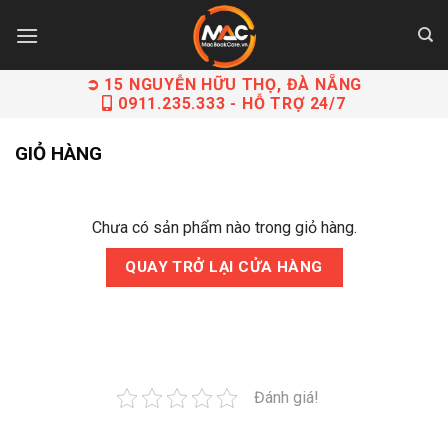
Skip
to
content
➲ 15 NGUYỄN HỮU THỌ, ĐÀ NẴNG
0911.235.333
- HỖ TRỢ 24/7
GIỎ HÀNG
Chưa có sản phẩm nào trong giỏ hàng.
QUAY TRỞ LẠI CỬA HÀNG
Đánh giá!